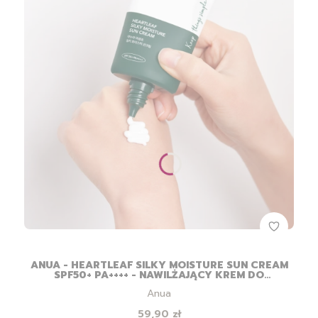
ANUA - HEARTLEAF SILKY MOISTURE SUN CREAM
SPF50+ PA++++ - NAWILŻAJĄCY KREM DO
TWARZY Z FILTREM - 50ML
Producent
Anua
Cena
59,90 zł