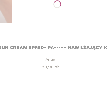
SUN CREAM SPF50+ PA++++ - NAWILŻAJĄCY 
Producent
Anua
Cena
59,90 zł