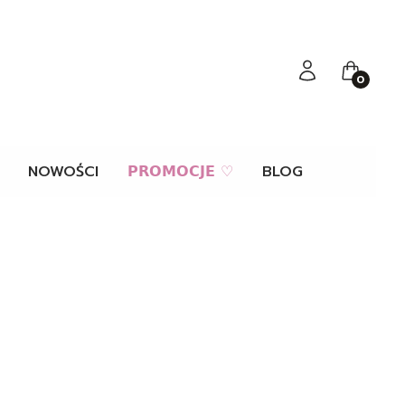
Zaloguj się
Koszyk
NOWOŚCI
𝗣𝗥𝗢𝗠𝗢𝗖𝗝𝗘 ♡
BLOG