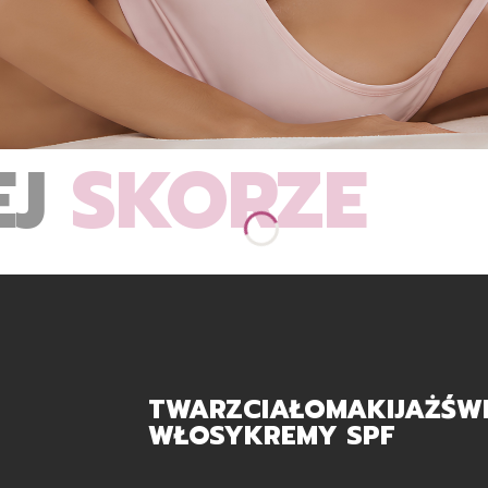
EJ
SKÓRZE
TWARZ
CIAŁO
MAKIJAŻ
ŚW
WŁOSY
KREMY SPF