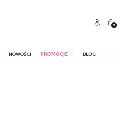
Zaloguj się
Koszyk
NOWOŚCI
𝗣𝗥𝗢𝗠𝗢𝗖𝗝𝗘 ♡
BLOG