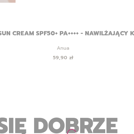
SUN CREAM SPF50+ PA++++ - NAWILŻAJĄCY 
Producent
Anua
Cena
59,90 zł
SIĘ DOBRZE