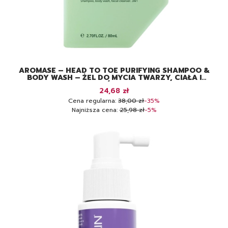
AROMASE – HEAD TO TOE PURIFYING SHAMPOO &
BODY WASH – ŻEL DO MYCIA TWARZY, CIAŁA I
WŁOSÓW, 80 ML
Cena promocyjna
24,68 zł
Cena regularna:
38,00 zł
-35%
Najniższa cena:
25,98 zł
-5%