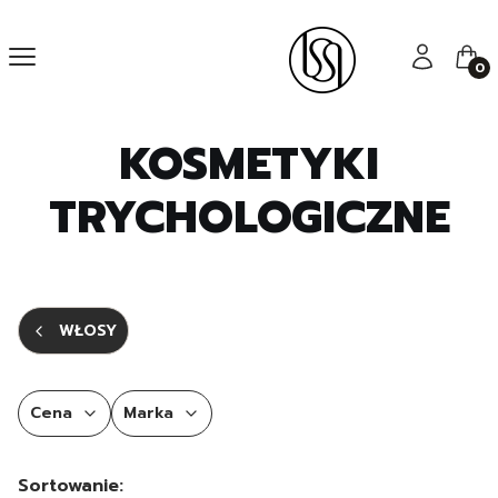
Menu
Zaloguj się
Kos
KOSMETYKI
TRYCHOLOGICZNE
WŁOSY
Cena
Marka
Koniec filtrów
Lista produktów
Sortowanie: