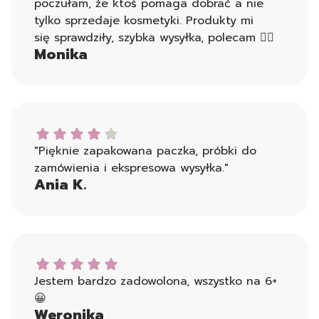
poczułam, że ktoś pomaga dobrać a nie
tylko sprzedaje kosmetyki. Produkty mi
się sprawdziły, szybka wysyłka, polecam 👍🏻
Monika
Ania K. dał ocenę: 4
"Pięknie zapakowana paczka, próbki do
zamówienia i ekspresowa wysyłka."
Ania K.
Weronika dał ocenę: 5
Jestem bardzo zadowolona, wszystko na 6+
😀
Weronika