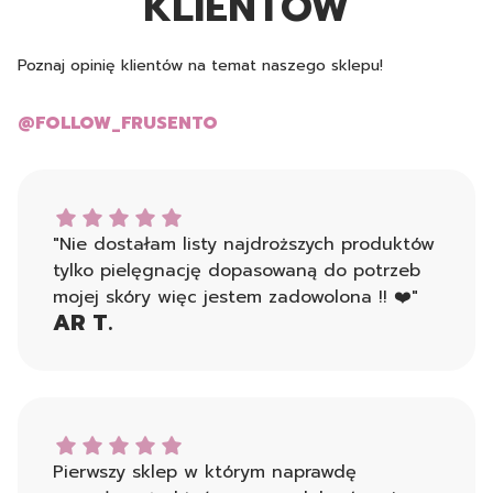
KLIENTÓW
Poznaj opinię klientów na temat naszego sklepu!
@FOLLOW_FRUSENTO
AR T. dał ocenę: 5
"Nie dostałam listy najdroższych produktów
tylko pielęgnację dopasowaną do potrzeb
mojej skóry więc jestem zadowolona !! ❤️"
AR T.
Monika dał ocenę: 5
Pierwszy sklep w którym naprawdę