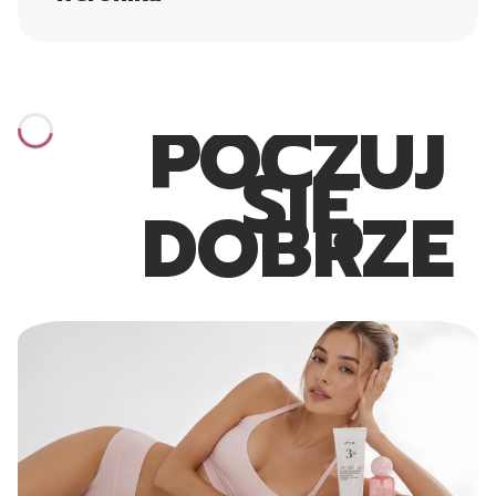
POCZUJ
SIĘ
DOBRZE