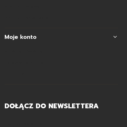
Koszty dostawy
Zwroty i reklamacje
Moje konto
Moje zamówienia
Ustawienia konta
Ulubione
DOŁĄCZ DO NEWSLETTERA
Twój adres e-mail