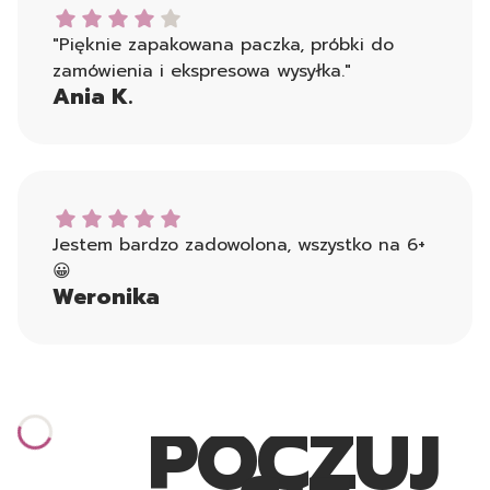
Ania K. dał ocenę: 4
"Pięknie zapakowana paczka, próbki do
zamówienia i ekspresowa wysyłka."
Ania K.
Weronika dał ocenę: 5
Jestem bardzo zadowolona, wszystko na 6+
😀
Weronika
POCZUJ