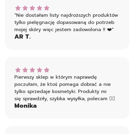
AR T. dał ocenę: 5
"Nie dostałam listy najdroższych produktów
tylko pielęgnację dopasowaną do potrzeb
mojej skóry więc jestem zadowolona !! ❤️"
AR T.
Monika dał ocenę: 5
Pierwszy sklep w którym naprawdę
poczułam, że ktoś pomaga dobrać a nie
tylko sprzedaje kosmetyki. Produkty mi
się sprawdziły, szybka wysyłka, polecam 👍🏻
Monika