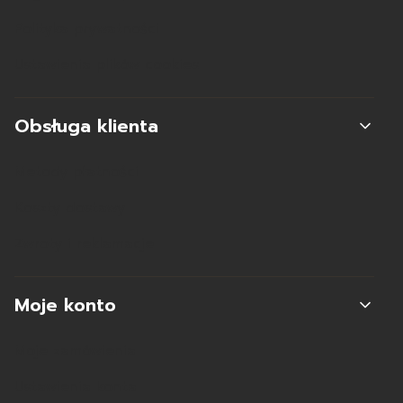
Polityka prywatności
Ustawienia plików cookies
Obsługa klienta
Metody płatności
Koszty dostawy
Zwroty i reklamacje
Moje konto
Moje zamówienia
Ustawienia konta