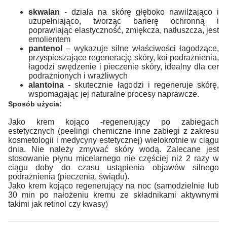
skwalan
- działa na skórę głęboko nawilżająco i
uzupełniająco, tworząc barierę ochronną i
poprawiając elastyczność, zmiękcza, natłuszcza, jest
emolientem
pantenol
– wykazuje silne właściwości łagodzące,
przyspieszające regenerację skóry, koi podrażnienia,
łagodzi swędzenie i pieczenie skóry, idealny dla cer
podrażnionych i wrażliwych
alantoina
- skutecznie łagodzi i regeneruje skórę,
wspomagając jej naturalne procesy naprawcze.
Sposób użycia:
Jako krem kojąco -regenerujący po zabiegach
estetycznych (peelingi chemiczne inne zabiegi z zakresu
kosmetologii i medycyny estetycznej) wielokrotnie w ciągu
dnia. Nie należy zmywać skóry wodą. Zalecane jest
stosowanie płynu micelarnego nie częściej niż 2 razy w
ciągu doby do czasu ustąpienia objawów silnego
podrażnienia (pieczenia, świądu).
Jako krem kojąco regenerujący na noc (samodzielnie lub
30 min po nałożeniu kremu ze składnikami aktywnymi
takimi jak retinol czy kwasy)