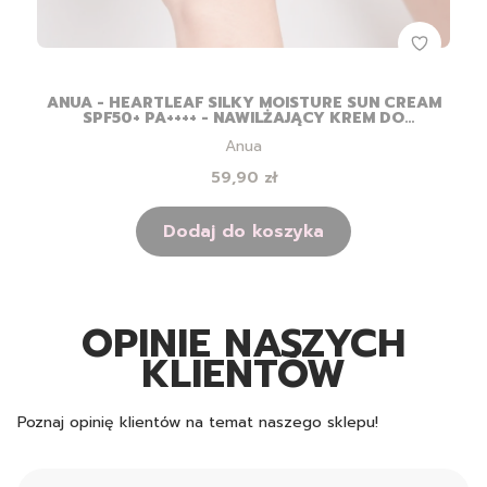
ANUA - HEARTLEAF SILKY MOISTURE SUN CREAM
SPF50+ PA++++ - NAWILŻAJĄCY KREM DO
TWARZY Z FILTREM - 50ML
Producent
Anua
Cena
59,90 zł
Dodaj do koszyka
OPINIE NASZYCH
KLIENTÓW
Poznaj opinię klientów na temat naszego sklepu!