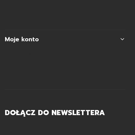
Koszty dostawy
Zwroty i reklamacje
Moje konto
Moje zamówienia
Ustawienia konta
Ulubione
DOŁĄCZ DO NEWSLETTERA
Twój adres e-mail