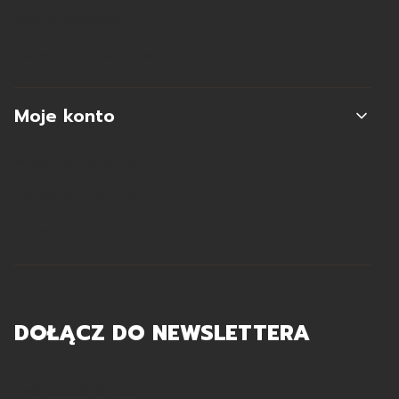
Koszty dostawy
Zwroty i reklamacje
Moje konto
Moje zamówienia
Ustawienia konta
Ulubione
DOŁĄCZ DO NEWSLETTERA
Twój adres e-mail