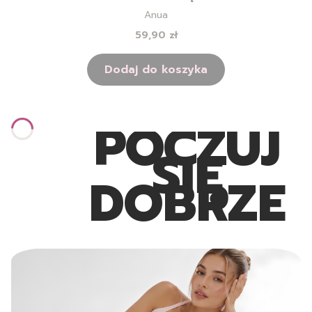
TWARZY Z FILTREM - 50ML
Producent
Anua
Cena
59,90 zł
Dodaj do koszyka
POCZUJ
SIĘ
DOBRZE