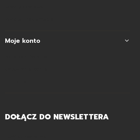
Koszty dostawy
Zwroty i reklamacje
Moje konto
Moje zamówienia
Ustawienia konta
Ulubione
DOŁĄCZ DO NEWSLETTERA
Twój adres e-mail