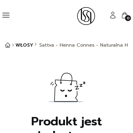
Menu
Zaloguj się
Kos
WŁOSY
Sattva - Henna Connes - Naturalna He
Produkt jest