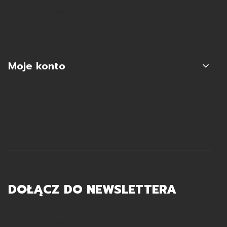
Koszty dostawy
Zwroty i reklamacje
Moje konto
Moje zamówienia
Ustawienia konta
Ulubione
DOŁĄCZ DO NEWSLETTERA
Twój adres e-mail