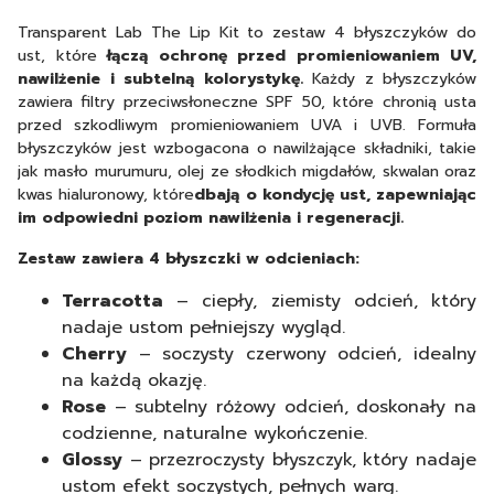
Transparent Lab The Lip Kit to zestaw 4 błyszczyków do
ust, które
łączą ochronę przed promieniowaniem UV,
nawilżenie i subtelną kolorystykę.
Każdy z błyszczyków
zawiera filtry przeciwsłoneczne SPF 50, które chronią usta
przed szkodliwym promieniowaniem UVA i UVB. Formuła
błyszczyków jest wzbogacona o nawilżające składniki, takie
jak masło murumuru, olej ze słodkich migdałów, skwalan oraz
kwas hialuronowy, które
dbają o kondycję ust, zapewniając
im odpowiedni poziom nawilżenia i regeneracji.
Zestaw zawiera 4 błyszczki w odcieniach:
Terracotta
– ciepły, ziemisty odcień, który
nadaje ustom pełniejszy wygląd.
Cherry
– soczysty czerwony odcień, idealny
na każdą okazję.
Rose
– subtelny różowy odcień, doskonały na
codzienne, naturalne wykończenie.
Glossy
– przezroczysty błyszczyk, który nadaje
ustom efekt soczystych, pełnych warg.