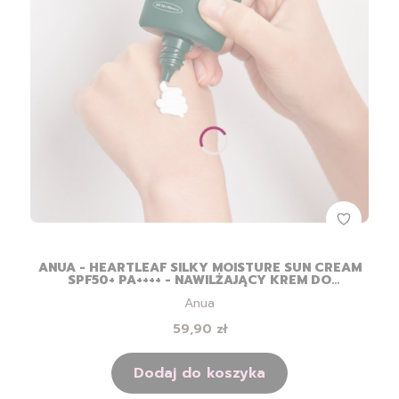
ANUA - HEARTLEAF SILKY MOISTURE SUN CREAM
SPF50+ PA++++ - NAWILŻAJĄCY KREM DO
TWARZY Z FILTREM - 50ML
Producent
Anua
Cena
59,90 zł
Dodaj do koszyka