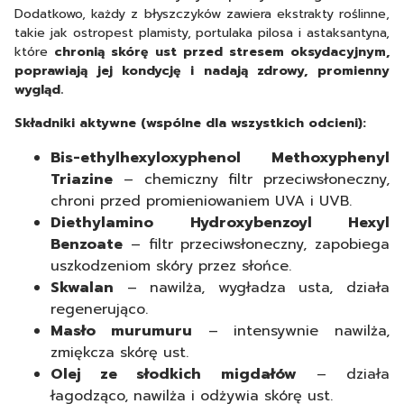
Dodatkowo, każdy z błyszczyków zawiera ekstrakty roślinne,
takie jak ostropest plamisty, portulaka pilosa i astaksantyna,
które
chronią skórę ust przed stresem oksydacyjnym,
poprawiają jej kondycję i nadają zdrowy, promienny
wygląd.
Składniki aktywne (wspólne dla wszystkich odcieni):
Bis-ethylhexyloxyphenol Methoxyphenyl
Triazine
– chemiczny filtr przeciwsłoneczny,
chroni przed promieniowaniem UVA i UVB.
Diethylamino Hydroxybenzoyl Hexyl
Benzoate
– filtr przeciwsłoneczny, zapobiega
uszkodzeniom skóry przez słońce.
Skwalan
– nawilża, wygładza usta, działa
regenerująco.
Masło murumuru
– intensywnie nawilża,
zmiękcza skórę ust.
Olej ze słodkich migdałów
– działa
łagodząco, nawilża i odżywia skórę ust.