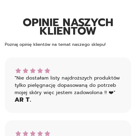
OPINIE NASZYCH
KLIENTÓW
Poznaj opinię klientów na temat naszego sklepu!
AR T. dał ocenę: 5
"Nie dostałam listy najdroższych produktów
tylko pielęgnację dopasowaną do potrzeb
mojej skóry więc jestem zadowolona !! ❤️"
AR T.
Monika dał ocenę: 5