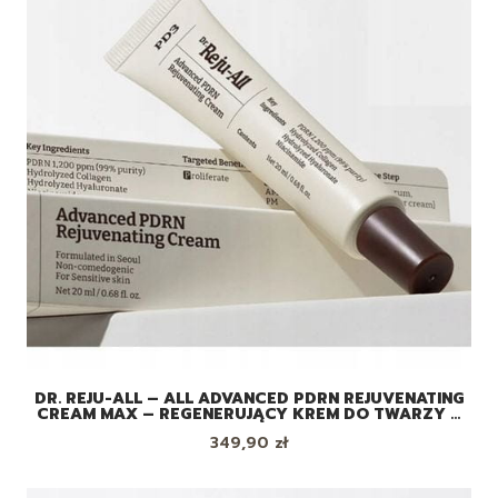
DR. REJU-ALL – ALL ADVANCED PDRN REJUVENATING
CREAM MAX – REGENERUJĄCY KREM DO TWARZY Z
PDRN I KOLAGENEM, 60ML
Cena
349,90 zł