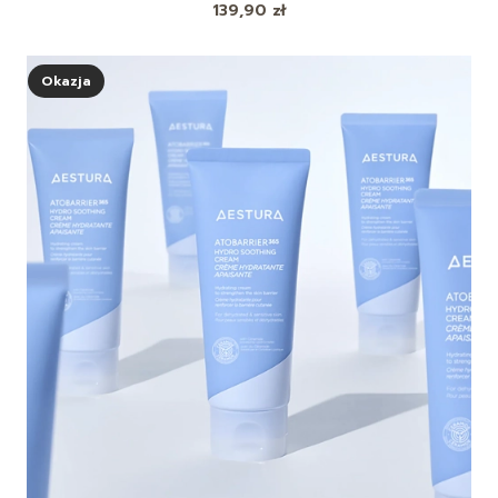
Cena
139,90 zł
Okazja