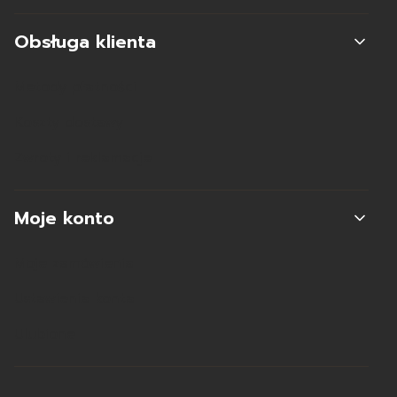
Obsługa klienta
Metody płatności
Koszty dostawy
Zwroty i reklamacje
Moje konto
Moje zamówienia
Ustawienia konta
Ulubione