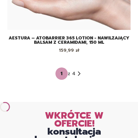
AESTURA – ATOBARRIER 365 LOTION - NAWILŻAJĄCY
BALSAM Z CERAMIDAMI, 150 ML
Cena
159,99 zł
z 4
WKRÓTCE W
OFERCIE!
konsultacja