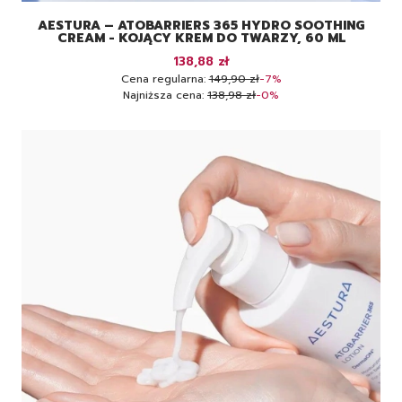
AESTURA – ATOBARRIERS 365 HYDRO SOOTHING
CREAM - KOJĄCY KREM DO TWARZY, 60 ML
Cena promocyjna
138,88 zł
Cena regularna:
149,90 zł
-7%
Najniższa cena:
138,98 zł
-0%