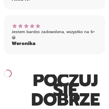
Weronika dał ocenę: 5
Jestem bardzo zadowolona, wszystko na 6+
😀
Weronika
POCZUJ
SIĘ
DOBRZE