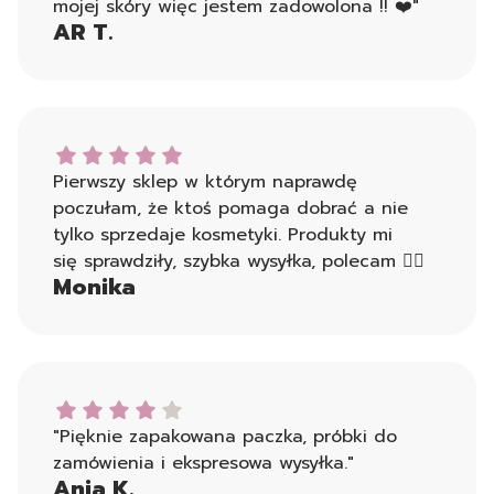
mojej skóry więc jestem zadowolona !! ❤️"
AR T.
Monika dał ocenę: 5
Pierwszy sklep w którym naprawdę
poczułam, że ktoś pomaga dobrać a nie
tylko sprzedaje kosmetyki. Produkty mi
się sprawdziły, szybka wysyłka, polecam 👍🏻
Monika
Ania K. dał ocenę: 4
"Pięknie zapakowana paczka, próbki do
zamówienia i ekspresowa wysyłka."
Ania K.