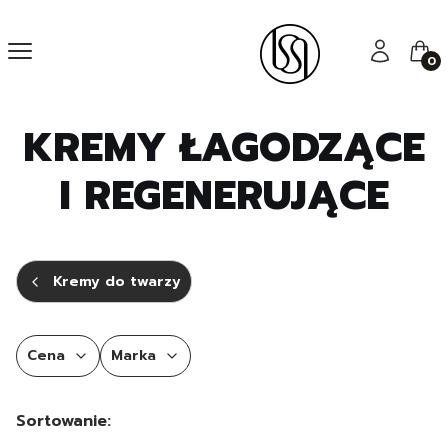
Menu
Zaloguj się
Kos
KREMY ŁAGODZĄCE
I REGENERUJĄCE
Kremy do twarzy
Cena
Marka
Koniec filtrów
Lista produktów
Sortowanie: