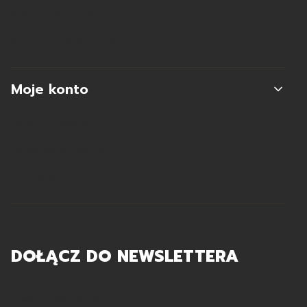
Koszty dostawy
Zwroty i reklamacje
Moje konto
Moje zamówienia
Ustawienia konta
Ulubione
DOŁĄCZ DO NEWSLETTERA
Twój adres e-mail