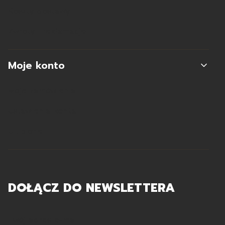
Koszty dostawy
Zwroty i reklamacje
Moje konto
Moje zamówienia
Ustawienia konta
Ulubione
DOŁĄCZ DO NEWSLETTERA
Twój adres e-mail