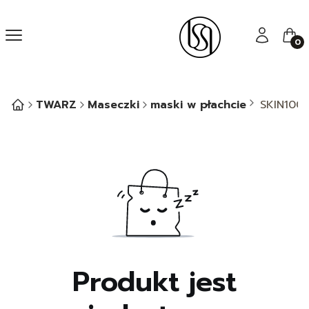
Menu
Zaloguj się
Kos
TWARZ
Maseczki
maski w płachcie
SKIN1004
Produkt jest