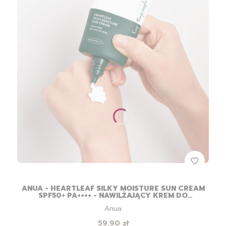
ANUA - HEARTLEAF SILKY MOISTURE SUN CREAM
SPF50+ PA++++ - NAWILŻAJĄCY KREM DO
TWARZY Z FILTREM - 50ML
Producent
Anua
Cena
59,90 zł