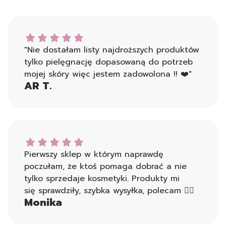
AR T. dał ocenę: 5
"Nie dostałam listy najdroższych produktów
tylko pielęgnację dopasowaną do potrzeb
mojej skóry więc jestem zadowolona !! ❤️"
AR T.
Monika dał ocenę: 5
Pierwszy sklep w którym naprawdę
poczułam, że ktoś pomaga dobrać a nie
tylko sprzedaje kosmetyki. Produkty mi
się sprawdziły, szybka wysyłka, polecam 👍🏻
Monika