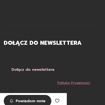
Ustawienia konta
Ulubione
DOŁĄCZ DO NEWSLETTERA
Twój adres e-mail
Dołącz do newslettera
Subskrybując, akceptujesz naszą
Politykę Prywatności
oraz
wyrażasz zgodę na otrzymywanie od naszej firmy
aktualności i informacji.
Powiadom mnie