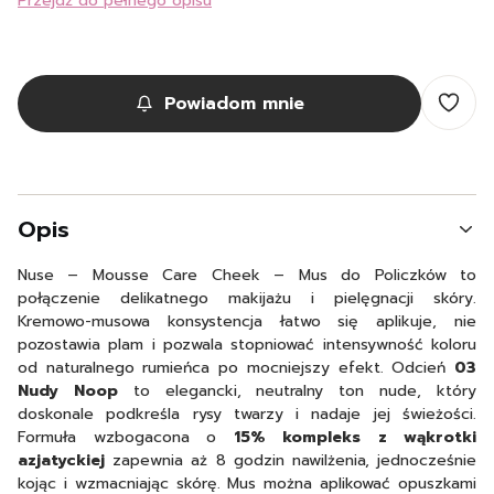
Przejdź do pełnego opisu
Powiadom mnie
Opis
Nuse – Mousse Care Cheek – Mus do Policzków to
połączenie delikatnego makijażu i pielęgnacji skóry.
Kremowo-musowa konsystencja łatwo się aplikuje, nie
pozostawia plam i pozwala stopniować intensywność koloru
od naturalnego rumieńca po mocniejszy efekt. Odcień
03
Nudy Noop
to elegancki, neutralny ton nude, który
doskonale podkreśla rysy twarzy i nadaje jej świeżości.
Formuła wzbogacona o
15% kompleks z wąkrotki
azjatyckiej
zapewnia aż 8 godzin nawilżenia, jednocześnie
kojąc i wzmacniając skórę. Mus można aplikować opuszkami