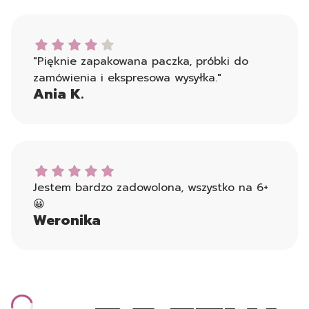
Ania K. dał ocenę: 4
"Pięknie zapakowana paczka, próbki do
zamówienia i ekspresowa wysyłka."
Ania K.
Weronika dał ocenę: 5
Jestem bardzo zadowolona, wszystko na 6+
😀
Weronika