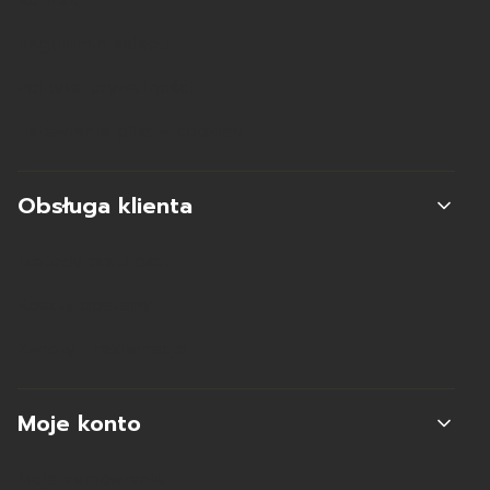
Kontakt
Regulamin sklepu
Polityka prywatności
Ustawienia plików cookies
Obsługa klienta
Metody płatności
Koszty dostawy
Zwroty i reklamacje
Moje konto
Moje zamówienia