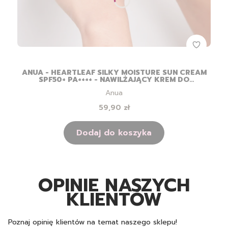
ANUA - HEARTLEAF SILKY MOISTURE SUN CREAM
SPF50+ PA++++ - NAWILŻAJĄCY KREM DO
TWARZY Z FILTREM - 50ML
Producent
Anua
Cena
59,90 zł
Dodaj do koszyka
OPINIE NASZYCH
KLIENTÓW
Poznaj opinię klientów na temat naszego sklepu!