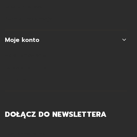
Koszty dostawy
Zwroty i reklamacje
Moje konto
Moje zamówienia
Ustawienia konta
Ulubione
DOŁĄCZ DO NEWSLETTERA
Twój adres e-mail