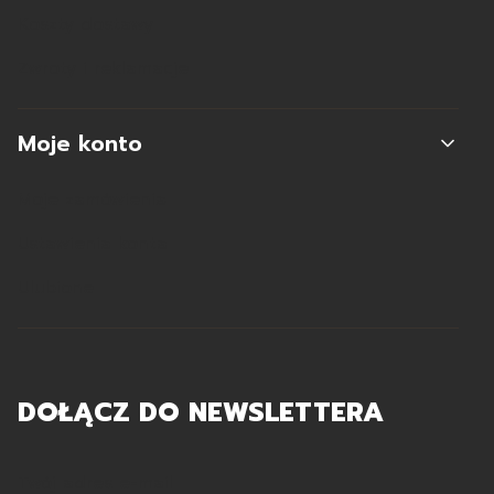
Koszty dostawy
Zwroty i reklamacje
Moje konto
Moje zamówienia
Ustawienia konta
Ulubione
DOŁĄCZ DO NEWSLETTERA
Twój adres e-mail